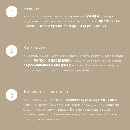
Качество
Мы поставляем только проверенные
бренды
и товары
надежных и уважаемых производителей из
Европы, США и
России. Несмотря на санкции и ограничения.
Ваше время
Комплектация проекта материалами еще никогда не была
такой
легкой и прозрачной
! Вашим заказом занимается
персональный менеджер
в паре с Вашим дизайнером,
Вам остается только принимать решения.
Техническая поддержка
Мы предоставляем всю
т
ехническую документацию
и
консультируем Ваших строителей и подрядчиков еще на
стадии оформления заказа. Вам не надо ждать пока
поступит заказ, чтобы начать подготовительные работы и
приступить к монтажу.